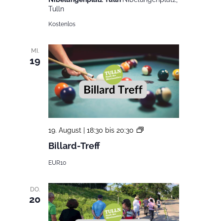
Gabi
Tulln
Kostenlos
MI.
19
Billard-
19. August | 18:30
bis
20:30
Treff
Billard-Treff
EUR10
DO.
20