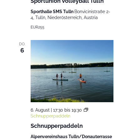
Sportunion Volleyball Tulln
Sporthalle SMS Tulln
Bonvicinistraße 2-
4, Tulln, Niederösterreich, Austria
EUR255
DO.
6
6. August | 17:30
bis
19:30
Schnupperpaddeln
Schnupperpaddeln
Alpenvereinshaus Tulln/Donauterrasse