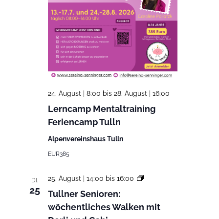
24. August | 8:00
bis
28. August | 16:00
Lerncamp Mentaltraining
Feriencamp Tulln
Alpenvereinshaus Tulln
EUR385
Tullner
25. August | 14:00
bis
16:00
DI.
Senioren:
25
Tullner Senioren:
wöchentliches
wöchentliches Walken mit
Walken
mit