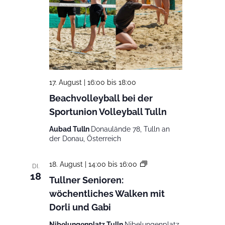
17. August | 16:00
bis
18:00
Beachvolleyball bei der
Sportunion Volleyball Tulln
Aubad Tulln
Donaulände 78, Tulln an
der Donau, Österreich
Tullner
18. August | 14:00
bis
16:00
DI.
Senioren:
18
Tullner Senioren:
wöchentliches
wöchentliches Walken mit
Walken
mit
Dorli und Gabi
Dorli
und
Nibelungenplatz Tulln
Nibelungenplatz,