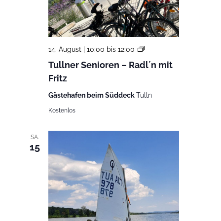
Tullner
14. August | 10:00
bis
12:00
Senioren
Tullner Senioren – Radl´n mit
–
Fritz
Radl
´n
Gästehafen beim Süddeck
Tulln
mit
Fritz
Kostenlos
SA.
15