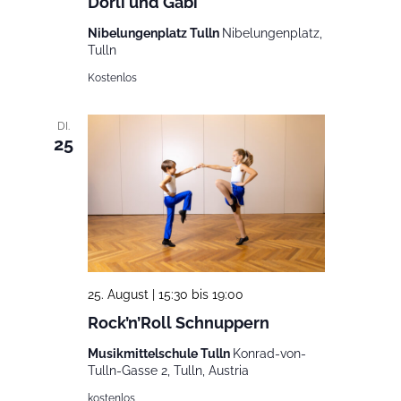
Dorli und Gabi
Dorli
und
Nibelungenplatz Tulln
Nibelungenplatz,
Gabi
Tulln
Kostenlos
DI.
25
25. August | 15:30
bis
19:00
Rock’n’Roll Schnuppern
Musikmittelschule Tulln
Konrad-von-
Tulln-Gasse 2, Tulln, Austria
kostenlos