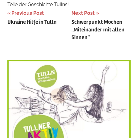
Teile der Geschichte Tullns!
Beitragsnavigation
Tagged
Previous Post
Next Post
Ukraine Hilfe in Tulln
Schwerpunkt Wochen
with
„Miteinander mit allen
Nachbarschaftstreffen
,
Sinnen“
Tulln
zu
Gast