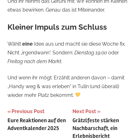
Und ihr nehmt das Gefühl mit: Wir können im Kleinen
etwas bewirken. Genau das ist Miteinander.
Kleiner Impuls zum Schluss
Wählt
eine
Idee aus und macht sie diese Woche fix.
Nicht „irgendwann“. Sondern:
Dienstag 19:00
oder
Freitag nach dem Markt
.
Und wenn ihr mögt: Erzählt anderen davon – damit
„Handy weg & was erleben“ in Tulln (und überall)
wieder mehr Platz bekommt.
Beitragsnavigation
Tagged
Previous Post
Next Post
Eure Reaktionen auf den
Grätzlfeste stärken
with
Adventkalender 2025
Nachbarschaft, ein
Digital
Erlebnisbericht
Detox
,