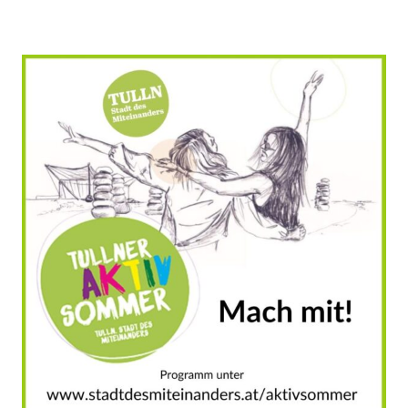
Erlebnisse
in
Tulln
,
Handy
weg
,
Miteinander
Aktivitäten
,
Miteinander
etwas
erleben