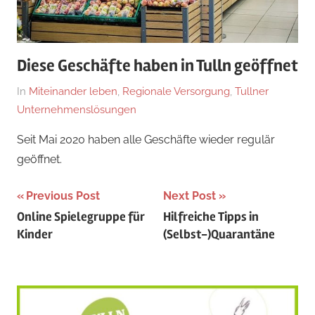
Diese Geschäfte haben in Tulln geöffnet
On
By
In
Miteinander leben
,
Regionale Versorgung
,
Tullner
JirgalS
Unternehmenslösungen
Seit Mai 2020 haben alle Geschäfte wieder regulär
geöffnet.
Beitragsnavigation
Previous Post
Next Post
Online Spielegruppe für
Hilfreiche Tipps in
Kinder
(Selbst-)Quarantäne