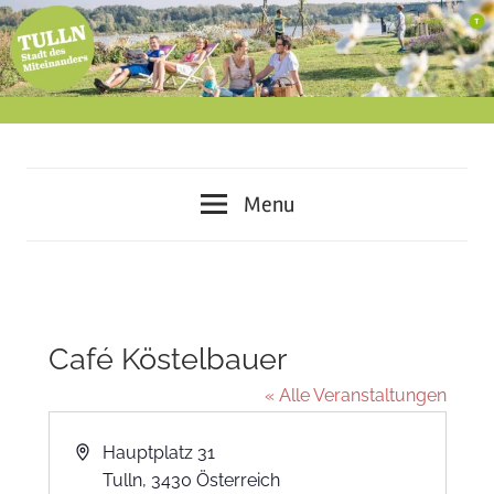
Skip
to
content
miteinander
Tulln
leben
Menu
–
–
voneinander
lernen
Stadt
–
des
gemeinsam
Café Köstelbauer
gestalten
Miteinanders
« Alle Veranstaltungen
Address
Hauptplatz 31
Tulln
,
3430
Österreich