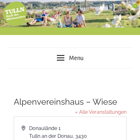
Skip
to
content
miteinander
Tulln
leben
Menu
–
–
voneinander
lernen
Stadt
–
des
gemeinsam
Alpenvereinshaus – Wiese
gestalten
Miteinanders
« Alle Veranstaltungen
Address
Donaulände 1
Tulln an der Donau
,
3430