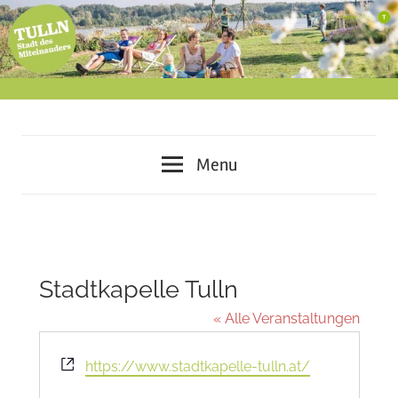
Skip
to
content
miteinander
Tulln
leben
Menu
–
–
voneinander
lernen
Stadt
–
des
gemeinsam
Stadtkapelle Tulln
gestalten
Miteinanders
« Alle Veranstaltungen
Website
https://www.stadtkapelle-tulln.at/