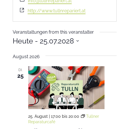
info@tullnrepariert.at
Website
http://www.tullnrepariert.at
Veranstaltungen from this veranstalter
Heute
 - 
25.07.2028
Datum
August 2026
wählen.
DI.
25
25. August | 17:00
bis
20:00
Tullner
Reparaturcafé