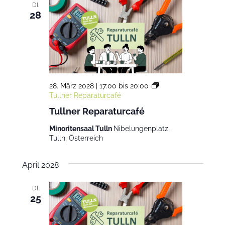
DI.
28
28. März 2028 | 17:00
bis
20:00
Tullner Reparaturcafé
Tullner Reparaturcafé
Minoritensaal Tulln
Nibelungenplatz,
Tulln, Österreich
April 2028
DI.
25