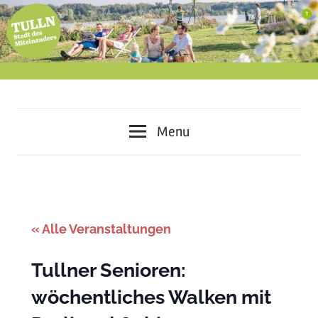
Skip
to
content
miteinander
Tulln
leben
Menu
–
–
voneinander
lernen
Stadt
–
des
gemeinsam
« Alle Veranstaltungen
gestalten
Miteinanders
Tullner Senioren:
wöchentliches Walken mit