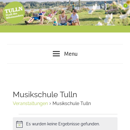
Skip
to
content
miteinander
Tulln
leben
Menu
–
–
voneinander
lernen
Stadt
–
des
gemeinsam
Musikschule Tulln
gestalten
Miteinanders
Veranstaltungen
Musikschule Tulln
Veranstaltungen
Es wurden keine Ergebnisse gefunden.
Notice