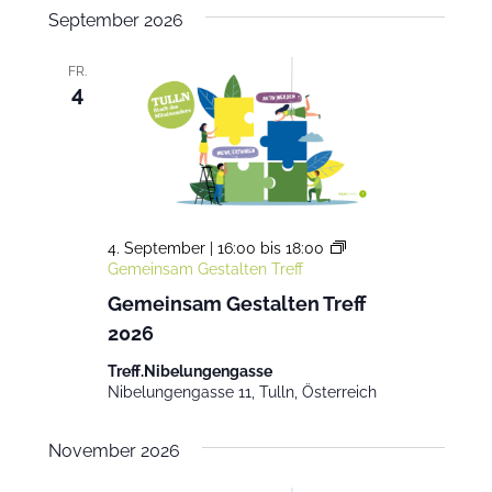
Such-
September 2026
wählen.
Navig
und
FR.
Ansichte
4
4. September | 16:00
bis
18:00
Gemeinsam Gestalten Treff
Gemeinsam Gestalten Treff
2026
Treff.Nibelungengasse
Nibelungengasse 11, Tulln, Österreich
November 2026