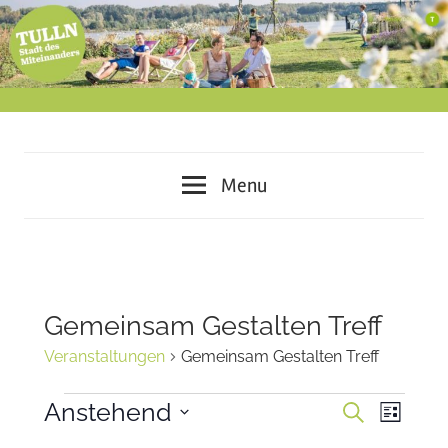
Skip
to
content
miteinander
Tulln
leben
Menu
–
–
voneinander
lernen
Stadt
–
des
gemeinsam
Gemeinsam Gestalten Treff
gestalten
Miteinanders
Veranstaltungen
Gemeinsam Gestalten Treff
Veranstaltungen
Anstehend
Veran
Veranst
Suche
Liste
Ansi
Datum