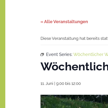
Stadt
–
gemeinsam
gestalten
des
« Alle Veranstaltungen
Miteinanders
Diese Veranstaltung hat bereits sta
Event Series:
Wöchentlicher W
Wöchentlich
11. Juni | 9:00
bis
12:00