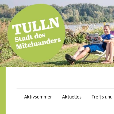
Skip
to
content
miteinander
Tulln
leben
–
Aktivsommer
Aktuelles
Treffs und
–
voneinander
lernen