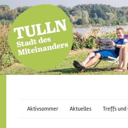
Skip
to
content
miteinander
Tulln
leben
–
Aktivsommer
Aktuelles
Treffs und
–
voneinander
lernen