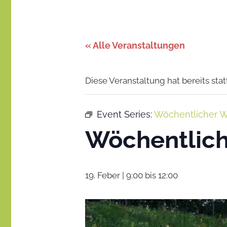
Stadt
–
gemeinsam
gestalten
des
« Alle Veranstaltungen
Miteinanders
Diese Veranstaltung hat bereits sta
Event Series:
Wöchentlicher W
Wöchentlich
19. Feber | 9:00
bis
12:00