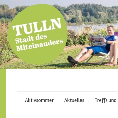
Skip
to
content
miteinander
Tulln
leben
–
Aktivsommer
Aktuelles
Treffs und
–
voneinander
lernen