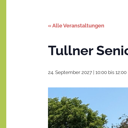
Stadt
–
gemeinsam
gestalten
des
« Alle Veranstaltungen
Miteinanders
Tullner Seni
24. September 2027 | 10:00
bis
12:00