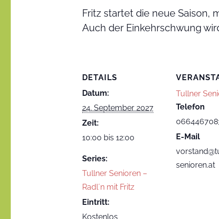
Fritz startet die neue Saison,
Auch der Einkehrschwung wird o
DETAILS
VERANST
Datum:
Tullner Sen
Telefon
24. September 2027
066446708
Zeit:
E-Mail
10:00 bis 12:00
vorstand@tu
Series:
senioren.at
Tullner Senioren –
Radl´n mit Fritz
Eintritt:
Kostenlos