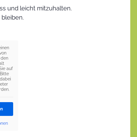
ss und leicht mitzuhalten.
 bleiben.
einen
 von
 den
alt
Sie auf
Bitte
 dabei
eter
rden.
en
onen