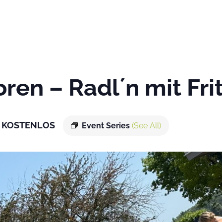
oren – Radl´n mit Fri
KOSTENLOS
Event Series
(See All)