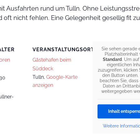
 mit Ausfahrten rund um Tulln. Ohne Leistungsstre
ft nicht fehlen. Eine Gelegenheit gesellig fit zu
Sie sehen gerade 
ALTER
VERANSTALTUNGSORT
Platzhalterinhalt
ioren
Gästehafen beim
Standard
. Um auf
eigentlichen Inh
Süddeck
zuzugreifen, klicken 
den Button unten. 
Tulln
,
Google-Karte
30
beachten Sie, dass
anzeigen
Daten an Drittanbi
weitergegeben we
llner-
Inhalt entsperr
Weitere Informati