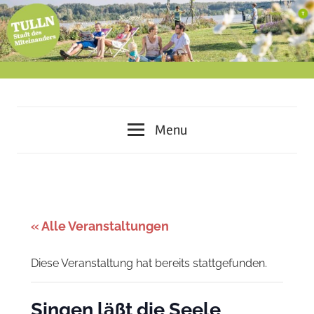
Skip
to
content
miteinander
Tulln
leben
Menu
–
–
voneinander
lernen
Stadt
–
des
gemeinsam
« Alle Veranstaltungen
gestalten
Miteinanders
Diese Veranstaltung hat bereits stattgefunden.
Singen läßt die Seele