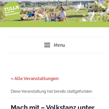
Skip
to
content
miteinander
Tulln
leben
Menu
–
–
voneinander
lernen
Stadt
–
des
gemeinsam
« Alle Veranstaltungen
gestalten
Miteinanders
Diese Veranstaltung hat bereits stattgefunden.
Mach mit – Volkstanz unter