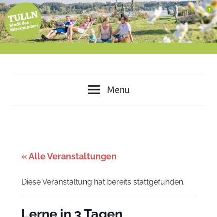
Skip
to
content
miteinander
Tulln
leben
Menu
–
–
voneinander
lernen
Stadt
–
des
gemeinsam
« Alle Veranstaltungen
gestalten
Miteinanders
Diese Veranstaltung hat bereits stattgefunden.
Lerne in 3 Tagen