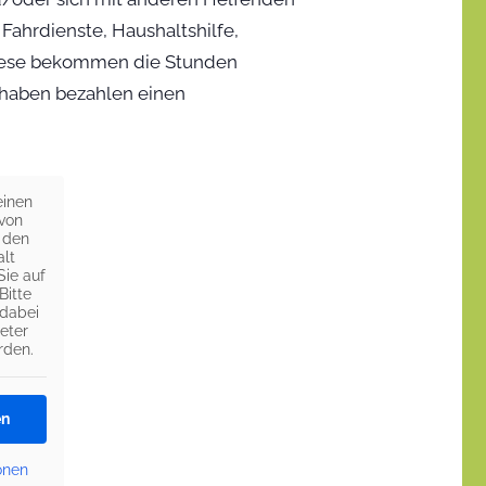
Fahrdienste, Haushaltshilfe,
 Diese bekommen die Stunden
thaben bezahlen einen
einen
 von
 den
alt
Sie auf
Bitte
 dabei
eter
rden.
en
onen