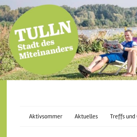
Skip
to
content
miteinander
Tulln
leben
–
Aktivsommer
Aktuelles
Treffs und
–
voneinander
lernen