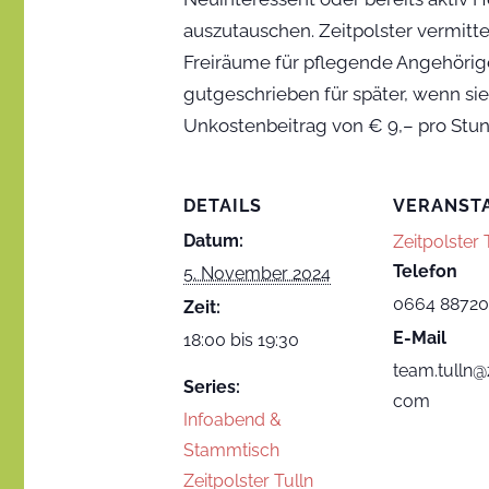
auszutauschen. Zeitpolster vermitt
Freiräume für pflegende Angehörig
gutgeschrieben für später, wenn si
Unkostenbeitrag von € 9,– pro Stu
DETAILS
VERANST
Datum:
Zeitpolster
Telefon
5. November 2024
0664 8872
Zeit:
E-Mail
18:00 bis 19:30
team.tulln@z
Series:
com
Infoabend &
Stammtisch
Zeitpolster Tulln