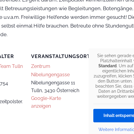
elt Betreuungsleistungen wie Begleitungen, Botengänge, 
e u.v.a.m. Freiwillige Helfende werden immer gesucht!
e selbst einmal Hilfe brauchen. Betreute ohne Stundengu
nde.
Sie sehen gerade 
ALTER
VERANSTALTUNGSORT
Platzhalterinhalt
 Team Tulln
Zentrum
Standard
. Um auf
eigentlichen Inh
Nibelungengasse
zuzugreifen, klicken 
den Button unten. 
Nibelungengasse 11
0754
beachten Sie, dass
Tulln
,
3430
Österreich
Daten an Drittanbi
weitergegeben we
Google-Karte
eitpolster.
anzeigen
Inhalt entsperr
Weitere Informati