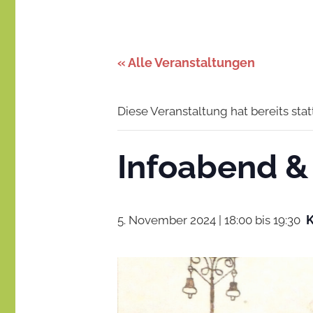
Stadt
–
gemeinsam
gestalten
des
« Alle Veranstaltungen
Miteinanders
Diese Veranstaltung hat bereits sta
Infoabend & 
5. November 2024 | 18:00
bis
19:30