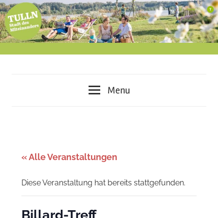
Skip
to
content
miteinander
Tulln
leben
Menu
–
–
voneinander
lernen
Stadt
–
des
gemeinsam
« Alle Veranstaltungen
gestalten
Miteinanders
Diese Veranstaltung hat bereits stattgefunden.
Billard-Treff