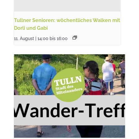
Tullner Senioren: wöchentliches Walken mit
Dorli und Gabi
11. August | 14:00
bis
16:00