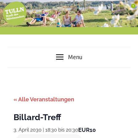
Skip
to
content
miteinander
Tulln
leben
Menu
–
–
voneinander
lernen
Stadt
–
des
gemeinsam
« Alle Veranstaltungen
gestalten
Miteinanders
Billard-Treff
EUR10
3. April 2030 | 18:30
bis
20:30