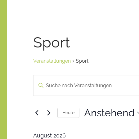
Stadt
–
gemeinsam
gestalten
des
Sport
Miteinanders
Veranstaltungen
Sport
Veranstaltungen
Veranstaltungen
Geben
Such-
Sie
Das
und
Schlüsselwort.
Anstehend
Heute
Ansichtennavigation
Suche
Datum
nach
wählen.
August 2026
Veranstaltungen