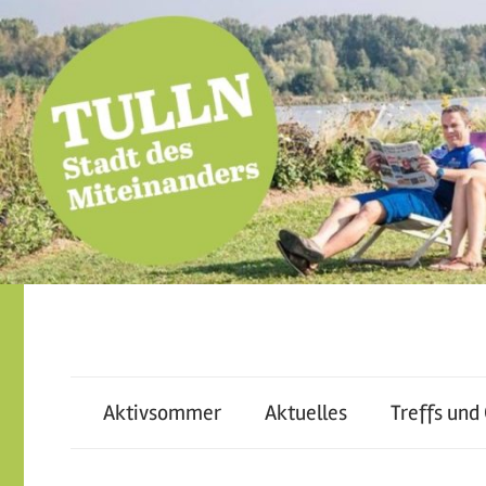
Skip
to
content
miteinander
Tulln
leben
–
Aktivsommer
Aktuelles
Treffs und
–
voneinander
lernen