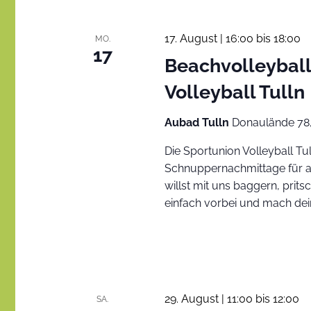
Schlüsselwort.
17. August | 16:00
bis
18:00
MO.
17
Beachvolleyball
Volleyball Tulln
Aubad Tulln
Donaulände 78,
Die Sportunion Volleyball T
Schnuppernachmittage für al
willst mit uns baggern, pr
einfach vorbei und mach dei
29. August | 11:00
bis
12:00
SA.