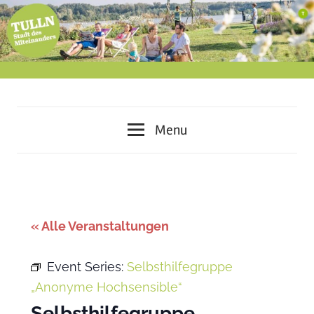
Skip
to
content
miteinander
Tulln
leben
Menu
–
–
voneinander
lernen
Stadt
–
des
gemeinsam
« Alle Veranstaltungen
gestalten
Miteinanders
Event Series:
Selbsthilfegruppe
„Anonyme Hochsensible“
Selbsthilfegruppe